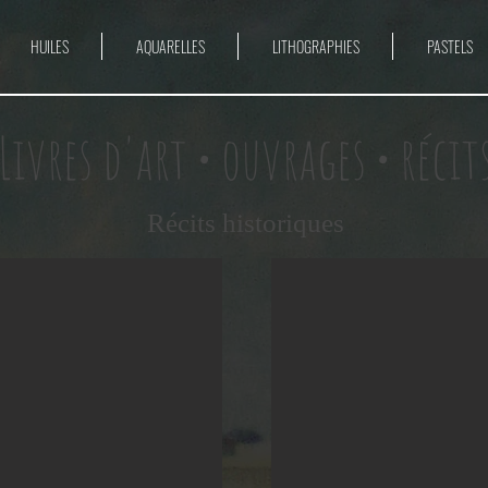
HUILES
AQUARELLES
LITHOGRAPHIES
PASTELS
Livres d'art • ouvrages • récit
Récits historiques